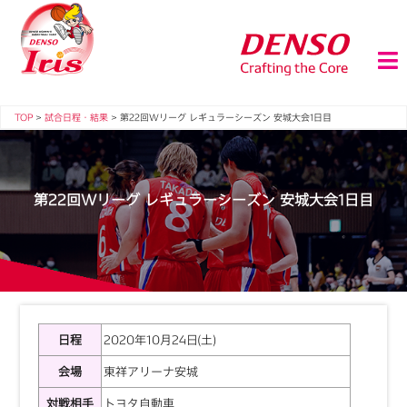
TOP
>
試合日程・結果
>
第22回Wリーグ レギュラーシーズン 安城大会1日目
第22回Wリーグ レギュラーシーズン 安城大会1日目
日程
2020年10月24日(土)
会場
東祥アリーナ安城
対戦相手
トヨタ自動車