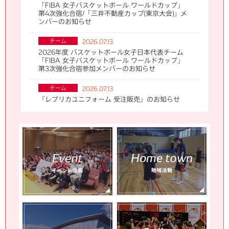
「FIBA 女子バスケットボール ワールドカップ」
第4次強化合宿/「三井不動産カップ(東京大会)」メ
ンバーのお知らせ
チーム
2026.07.13
2026年度 バスケットボール女子日本代表チーム
「FIBA 女子バスケットボール ワールドカップ」
第3次強化合宿参加メンバーのお知らせ
チーム
2026.07.13
『レプリカユニフォーム 受注販売』のお知らせ
チーム
2026.07.01
2026-27シーズン 新加入スタッフのお知らせ
その他
2026.06.23
【重要】 メンバーシップ次年度更新に関する大切
なお知らせ
チーム
2026.06.17
2026-27シーズン デンソーアイリス新体制のお知
らせ
チーム
2026.06.10