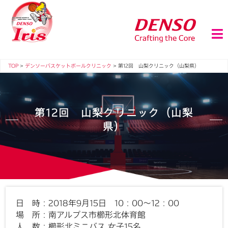
TOP
>
デンソーバスケットボールクリニック
>
第12回 山梨クリニック（山梨県）
第12回 山梨クリニック（山梨
県）
日 時：
2018年9月15日 10：00～12：00
場 所：
南アルプス市櫛形北体育館
人 数：
櫛形北ミニバス 女子15名