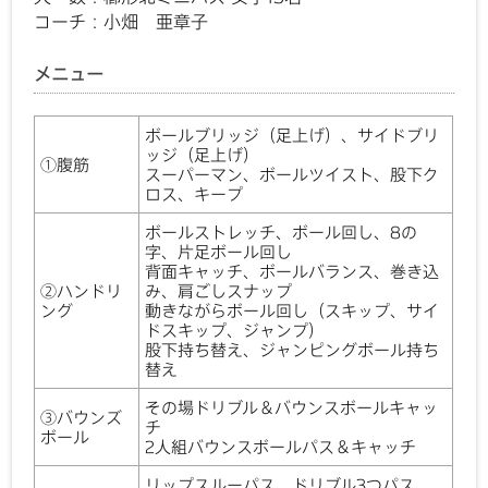
コーチ：小畑 亜章子
メニュー
ボールブリッジ（足上げ）、サイドブリ
ッジ（足上げ）
①腹筋
スーパーマン、ボールツイスト、股下ク
ロス、キープ
ボールストレッチ、ボール回し、8の
字、片足ボール回し
背面キャッチ、ボールバランス、巻き込
②ハンドリ
み、肩ごしスナップ
ング
動きながらボール回し（スキップ、サイ
ドスキップ、ジャンプ）
股下持ち替え、ジャンピングボール持ち
替え
その場ドリブル＆バウンスボールキャッ
③バウンズ
チ
ボール
2人組バウンスボールパス＆キャッチ
リップスルーパス、ドリブル3つパス