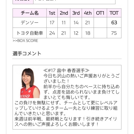
チーム名
1st
2nd
3rd
4th
OT1
TOT
デンソー
17
11
14
21
63
トヨタ自動車
24
21
12
18
75
>>
BOX SCORE
選手コメント
≪#17 畠中 春香選手≫
今日も沢山の熱いご声援ありがとうご
ざいました！
前半から自分たちのペースに持ち込め
ず、点差を詰められないまま負けてし
まいとても悔しいです。
この負けを無駄にせず、チームとして更にレベルア
ップしていけるようチーム一丸となり練習に取り組
んでいきたいと思います。
来週は前半戦、最終戦となります！引き続きアイリ
スへの熱いご声援よろしくお願いします！