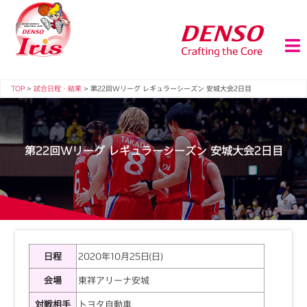
TOP
>
試合日程・結果
>
第22回Wリーグ レギュラーシーズン 安城大会2日目
第22回Wリーグ レギュラーシーズン 安城大会2日目
日程
2020年10月25日(日)
会場
東祥アリーナ安城
対戦相手
トヨタ自動車