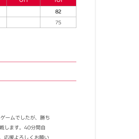
OT1
TOT
82
75
なゲームでしたが、勝ち
戦します。40分間自
。応援よろしくお願い