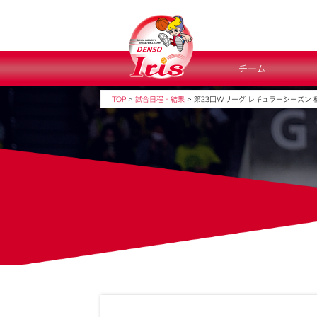
チーム
TOP
>
試合日程・結果
>
第23回Wリーグ レギュラーシーズン 