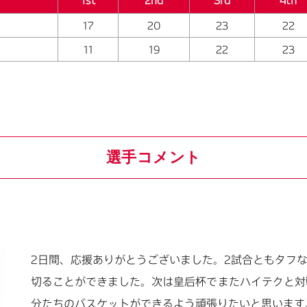
1st
2nd
3rd
4th
17
20
23
22
11
19
22
23
選手コメント
2日間、応援ありがとうございました。2試合ともタフ
切ることができました。次は皇后杯でまたハイテクと対
分たちのバスケットができるよう頑張りたいと思います