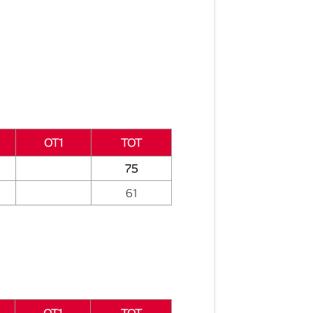
OT1
TOT
75
61