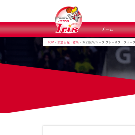
チーム
TOP
>
試合日程・結果
>
第23回Wリーグ プレーオフ・クォー