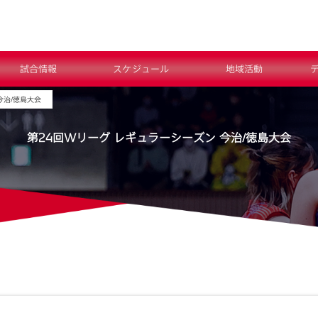
試合情報
スケジュール
地域活動
今治/徳島大会
第24回Wリーグ レギュラーシーズン 今治/徳島大会