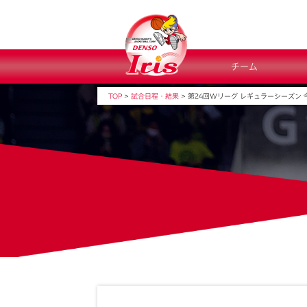
チーム
TOP
>
試合日程・結果
>
第24回Wリーグ レギュラーシーズン 