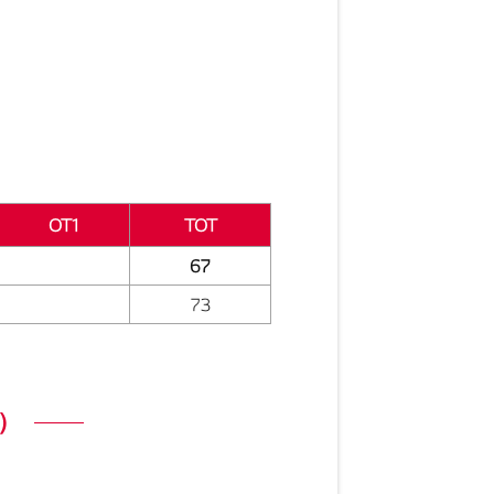
OT1
TOT
67
73
）