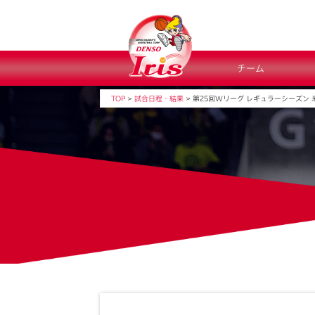
チーム
TOP
>
試合日程・結果
>
第25回Wリーグ レギュラーシーズン 