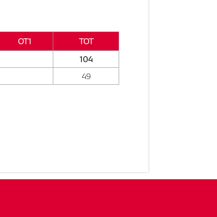
OT1
TOT
104
49