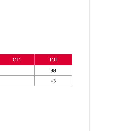
OT1
TOT
98
43