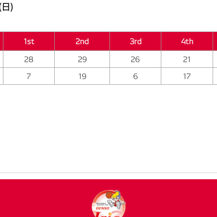
日)
1st
2nd
3rd
4th
28
29
26
21
7
19
6
17