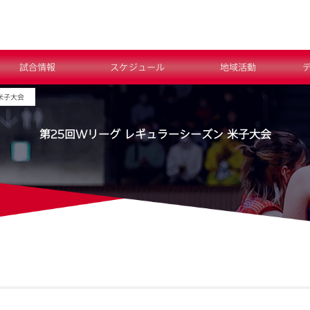
試合情報
スケジュール
地域活動
米子大会
第25回Wリーグ レギュラーシーズン 米子大会