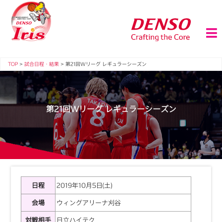
TOP
>
試合日程・結果
>
第21回Wリーグ レギュラーシーズン
第21回Wリーグ レギュラーシーズン
日程
2019年10月5日(土)
会場
ウィングアリーナ刈谷
対戦相手
日立ハイテク