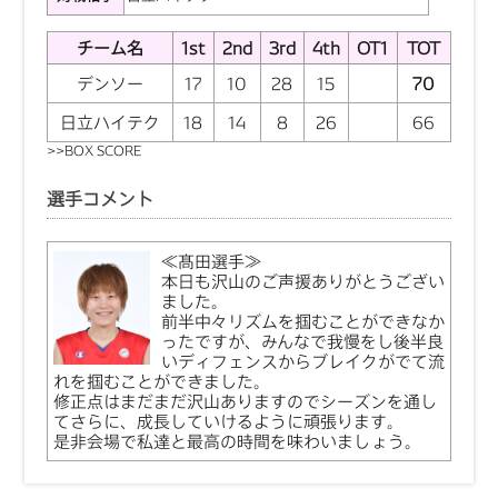
チーム名
1st
2nd
3rd
4th
OT1
TOT
デンソー
17
10
28
15
70
日立ハイテク
18
14
8
26
66
>>
BOX SCORE
選手コメント
≪髙田選手≫
本日も沢山のご声援ありがとうござい
ました。
前半中々リズムを掴むことができなか
ったですが、みんなで我慢をし後半良
いディフェンスからブレイクがでて流
れを掴むことができました。
修正点はまだまだ沢山ありますのでシーズンを通し
てさらに、成長していけるように頑張ります。
是非会場で私達と最高の時間を味わいましょう。