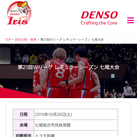
TOP
>
試合日程・結果
>
第21回Wリーグ レギュラーシーズン 七尾大会
第21回Wリーグ レギュラーシーズン 七尾大会
日程
2019年10月26日(土)
会場
七尾総合市民体育館
対戦相手
トヨタ紡織