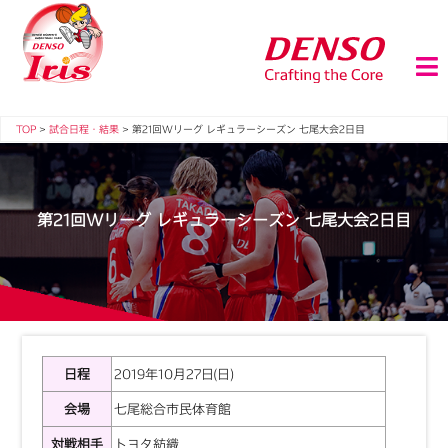
TOP
>
試合日程・結果
>
第21回Wリーグ レギュラーシーズン 七尾大会2日目
第21回Wリーグ レギュラーシーズン 七尾大会2日目
日程
2019年10月27日(日)
会場
七尾総合市民体育館
対戦相手
トヨタ紡織