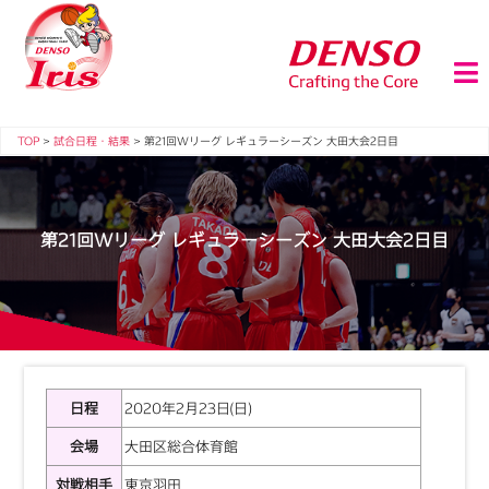
TOP
>
試合日程・結果
>
第21回Wリーグ レギュラーシーズン 大田大会2日目
第21回Wリーグ レギュラーシーズン 大田大会2日目
日程
2020年2月23日(日)
会場
大田区総合体育館
対戦相手
東京羽田