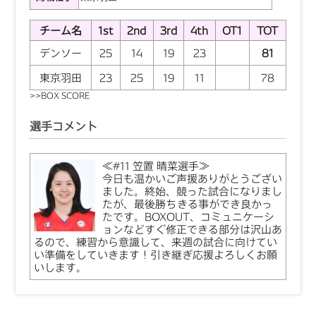
チーム名
1st
2nd
3rd
4th
OT1
TOT
デンソー
25
14
19
23
81
東京羽田
23
25
19
11
78
>>
BOX SCORE
選手コメント
≪#11 笠置 晴菜選手≫
今日も温かいご声援ありがとうござい
ました。終始、競った試合になりまし
たが、最後勝ちきる事ができ良かっ
たです。BOXOUT、コミュニケーシ
ョンなどすぐ修正できる部分は沢山あ
るので、練習から意識して、来週の試合に向けてい
い準備をしていきます！引き継ぎ応援よろしくお願
いします。