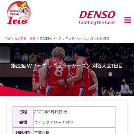
TOP
>
試合日程・結果
>
第22回Wリーグ レギュラーシーズン 刈谷大会1日目
第22回Wリーグ レギュラーシーズン 刈谷大会1日目
日程
2020年9月19日(土)
会場
ウィングアリーナ刈谷
対戦相手
三菱電機