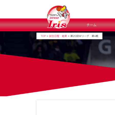
チーム
TOP
>
試合日程・結果
>
第20回Ｗリーグ 第4戦