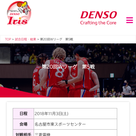
TOP
>
試合日程・結果
>
第20回Ｗリーグ 第5戦
第20回Ｗリーグ 第5戦
日程
2018年11月3日(土)
会場
名古屋市東スポーツセンター
対戦相手
三菱電機