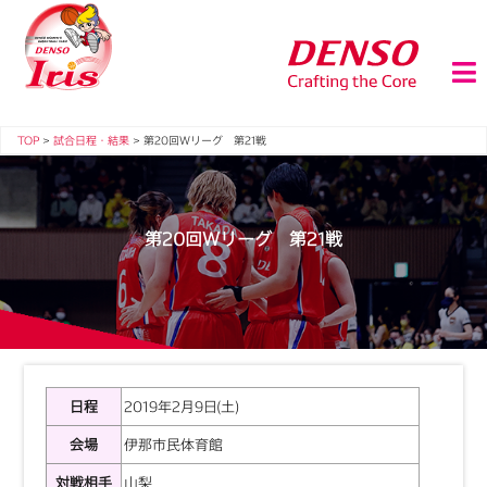
TOP
>
試合日程・結果
>
第20回Ｗリーグ 第21戦
第20回Ｗリーグ 第21戦
日程
2019年2月9日(土)
会場
伊那市民体育館
対戦相手
山梨