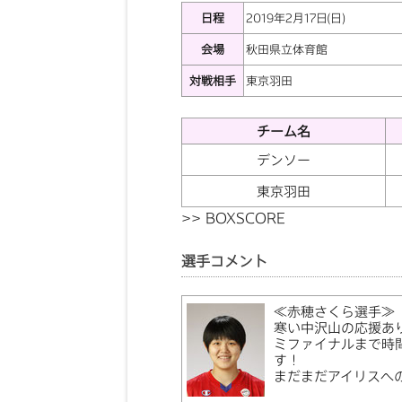
日程
2019年2月17日(日)
会場
秋田県立体育館
対戦相手
東京羽田
チーム名
デンソー
東京羽田
>>
BOXSCORE
選手コメント
≪赤穂さくら選手≫
寒い中沢山の応援あ
ミファイナルまで時
す！
まだまだアイリスへ