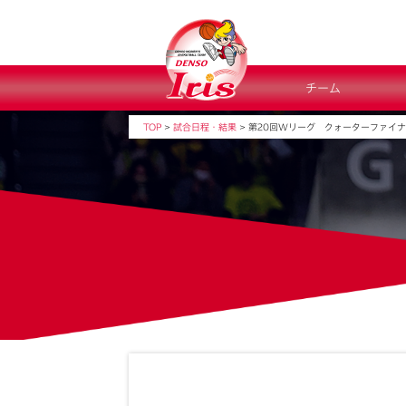
チーム
TOP
>
試合日程・結果
>
第20回Wリーグ クォーターファイ