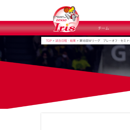
チーム
TOP
>
試合日程・結果
>
第18回Ｗリーグ プレーオフ・セミァ