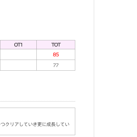
OT1
TOT
85
77
一つクリアしていき更に成長してい