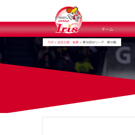
チーム
TOP
>
試合日程・結果
>
第18回Ｗリーグ 第10戦