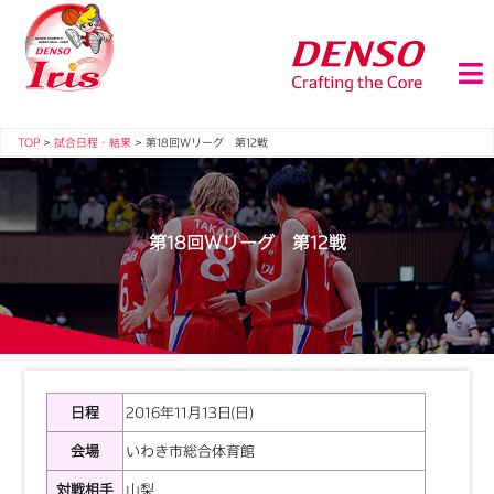
TOP
>
試合日程・結果
>
第18回Ｗリーグ 第12戦
第18回Ｗリーグ 第12戦
日程
2016年11月13日(日)
会場
いわき市総合体育館
対戦相手
山梨