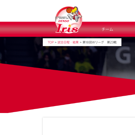
チーム
TOP
>
試合日程・結果
>
第18回Ｗリーグ 第23戦