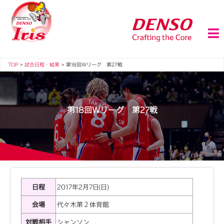
TOP
>
試合日程・結果
>
第18回Ｗリーグ 第27戦
第18回Ｗリーグ 第27戦
日程
2017年2月7日(日)
会場
代々木第２体育館
対戦相手
シャンソン