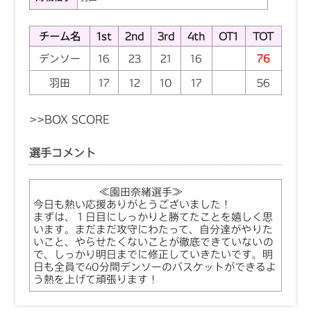
チーム名
1st
2nd
3rd
4th
OT1
TOT
デンソー
16
23
21
16
76
羽田
17
12
10
17
56
>>BOX SCORE
選手コメント
≪園田奈緒選手≫
今日も熱い応援ありがとうございました！
まずは、１日目にしっかりと勝てたことを嬉しく思
います。まだまだ攻守にわたって、自分達がやりた
いこと、やらせたくないことが徹底できていないの
で、しっかり明日までに修正していきたいです。明
日も全員で40分間デンソーのバスケットができるよ
う熱を上げて頑張ります！