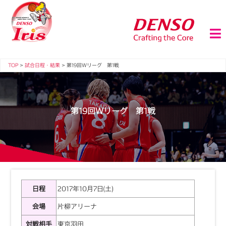
TOP
>
試合日程・結果
>
第19回Ｗリーグ 第1戦
第19回Ｗリーグ 第1戦
日程
2017年10月7日(土)
会場
片柳アリーナ
対戦相手
東京羽田