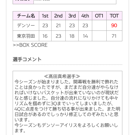
チーム名
1st
2nd
3rd
4th
OT1
TOT
デンソー
23
21
23
23
90
東京羽田
16
23
18
14
71
>>BOX SCORE
選手コメント
≪髙田真希選手≫
今シーズンが始まりました。開幕戦を勝利で飾れた
ことは良かったですが、まだまだ自分達がやらなけ
ればいけないバスケットが出来ていないのが現状だ
なと感じました。自分達の流れになりかけても中々
リズムを掴めずに3Qまでいってしまいましたが、
4Qに点差をつけて勝ち切る事が出来ました。また明
日試合があるのでしっかり修正してのぞみたいと思
います。
今シーズンもデンソーアイリスをよろしくお願いし
ます。