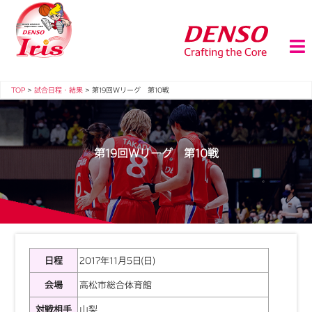
TOP
>
試合日程・結果
>
第19回Ｗリーグ 第10戦
第19回Ｗリーグ 第10戦
日程
2017年11月5日(日)
会場
高松市総合体育館
対戦相手
山梨