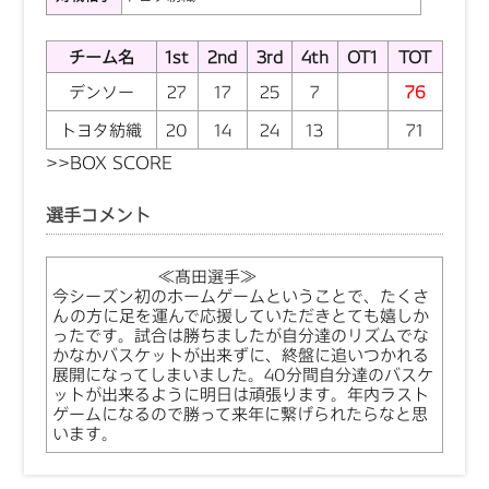
チーム名
1st
2nd
3rd
4th
OT1
TOT
デンソー
27
17
25
7
76
トヨタ紡織
20
14
24
13
71
>>
BOX SCORE
選手コメント
≪髙田選手≫
今シーズン初のホームゲームということで、たくさ
んの方に足を運んで応援していただきとても嬉しか
ったです。試合は勝ちましたが自分達のリズムでな
かなかバスケットが出来ずに、終盤に追いつかれる
展開になってしまいました。40分間自分達のバスケ
ットが出来るように明日は頑張ります。年内ラスト
ゲームになるので勝って来年に繋げられたらなと思
います。