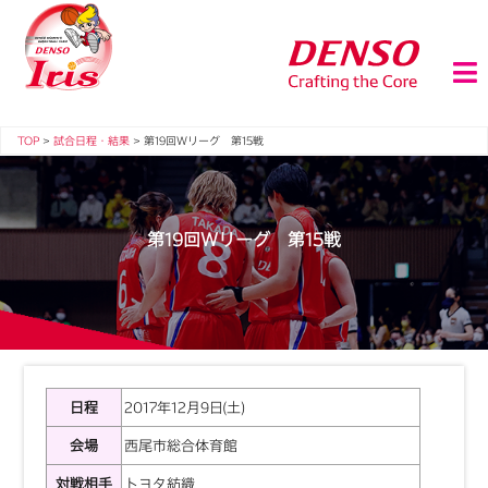
TOP
>
試合日程・結果
>
第19回Ｗリーグ 第15戦
第19回Ｗリーグ 第15戦
日程
2017年12月9日(土)
会場
西尾市総合体育館
対戦相手
トヨタ紡織