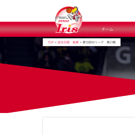
チーム
TOP
>
試合日程・結果
>
第19回Ｗリーグ 第21戦