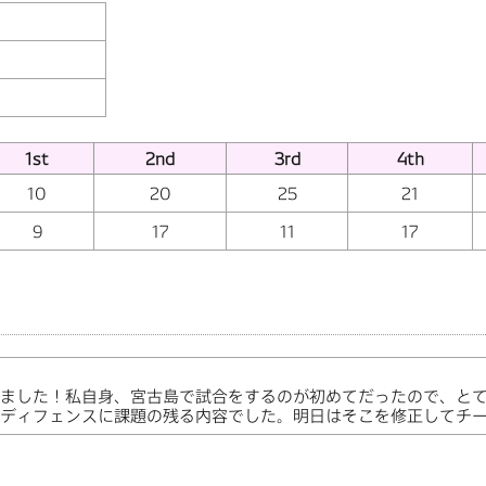
1st
2nd
3rd
4th
10
20
25
21
9
17
11
17
ました！私自身、宮古島で試合をするのが初めてだったので、とて
ディフェンスに課題の残る内容でした。明日はそこを修正してチ