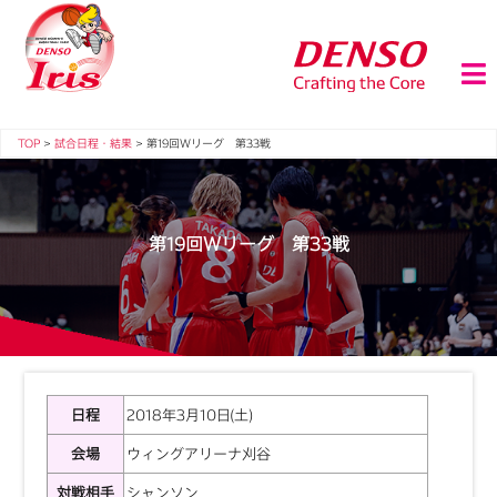
TOP
>
試合日程・結果
>
第19回Ｗリーグ 第33戦
第19回Ｗリーグ 第33戦
日程
2018年3月10日(土)
会場
ウィングアリーナ刈谷
対戦相手
シャンソン